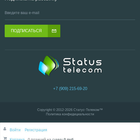
ПОДПИСАТЬСЯ
+7 (909) 215-69-20
Copyright © 2012-2026
Статус-Телеком
™
Политика конфидициальности
Войти
Регистрация
Корзина
0 позиций
на сумму
0 руб.