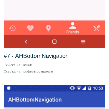
#7 - AHBottomNavigation
Ссылка на
GitHub
Ссылка на
профиль создателя