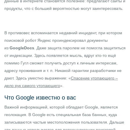
данные в интернете становятся полезнее: предлагают сайты и
продукты, что с большей вероятностью могут заинтересовать.
В противовес вспоминается недавний инцидент, при котором
поисковой робот Яндекс проиндексировал документы
из
GoogleDocs
. Даже защита паролем не помогла защититься
от индексации. Здесь появляется мысль, вдруг кто-то ещё
помимо Гугл сможет получить доступ к личным интересам,
адресу проживания и т. п. Никакой гарантии разработчики не
дают. Здесь уместно выражение: «
Спасение утопающего –
дело рук самого утопающего
».
Что Google известно о вас
Важной информацией, которой обладает Google, является
геолокация. В Google есть специальная база банных, куда
записываются частые местоположения пользователя. Дальше
эти данные используются для персонализации поисковой