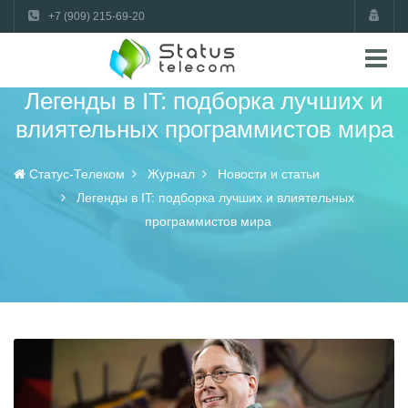
+7 (909) 215-69-20
Легенды в IT: подборка лучших и
влиятельных программистов мира
Статус-Телеком
Журнал
Новости и статьи
Легенды в IT: подборка лучших и влиятельных
программистов мира