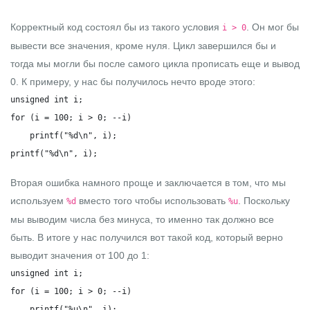
Корректный код состоял бы из такого условия
. Он мог бы
i > 0
вывести все значения, кроме нуля. Цикл завершился бы и
тогда мы могли бы после самого цикла прописать еще и вывод
0
. К примеру, у нас бы получилось нечто вроде этого:
unsigned int i;

for (i = 100; i > 0; --i)

    printf("%d\n", i);

printf("%d\n", i);
Вторая ошибка намного проще и заключается в том, что мы
используем
вместо того чтобы использовать
. Поскольку
%d
%u
мы выводим числа без минуса, то именно так должно все
быть. В итоге у нас получился вот такой код, который верно
выводит значения от 100 до 1:
unsigned int i;

for (i = 100; i > 0; --i)

    printf("%u\n", i);