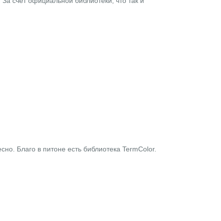
 За счёт официальной библиотеки, что так и
есно. Благо в питоне есть библиотека
TermColor
.