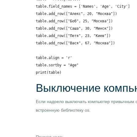
table.field_names = ['Names', 'Age', 'City']

table.add_row(["Алекс", 20, "Москва"])

table.add_row(["Боб", 25, "Москва"])

table.add_row(["Саша", 30, "Минск"])

table.add_row(["Петя", 23, "Киев"])

table.add_row(["Вася", 67, "Москва"])

table.align = 'r'

table.sortby = "Age"

print(table)
Выключение компь
Если надоело выключать компьютер привычным сп
встроенную библиотеку os.