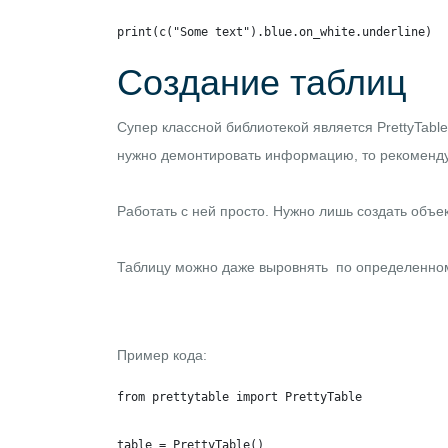
print(c("Some text").blue.on_white.underline)
Создание таблиц
Супер классной библиотекой является
PrettyTable
нужно демонтировать информацию, то рекоменду
Работать с ней просто. Нужно лишь создать объе
Таблицу можно даже выровнять по определенному
Пример кода:
from prettytable import PrettyTable

table = PrettyTable()
