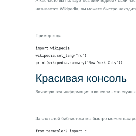
А как часто вы пользуетесь википедией? Если ча
называется
Wikipedia
, вы можете быстро находи
Пример кода:
import wikipedia

wikipedia.set_lang("ru")

print(wikipedia.summary("New York City"))
Красивая консоль
Зачастую вся информация в консоли - это скучный
За счет этой библиотеки мы быстро можем настро
from termcolor2 import c
