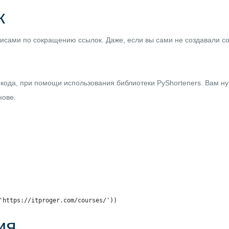
к
ервисами по сокращению ссылок. Даже, если вы сами не создавали с
и кода, при помощи использования библиотеки
PyShorteners
. Вам н
нове.
'https://itproger.com/courses/'))
ия