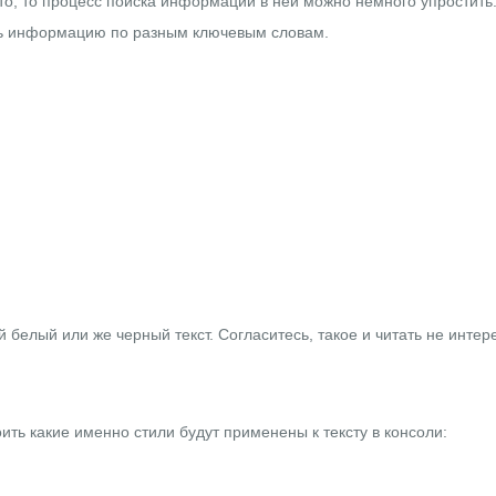
сто, то процесс поиска информации в ней можно немного упростить.
ть информацию по разным ключевым словам.
 белый или же черный текст. Согласитесь, такое и читать не интер
ить какие именно стили будут применены к тексту в консоли: