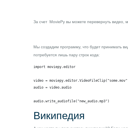
За счет MoviePy вы можете перевернуть видео, м
Мы создадим программу, что будет принимать виде
потребуется лишь пару строк кода:
import moviepy.editor

video = moviepy.editor.VideoFileClip("some.mov")
audio = video.audio

audio.write_audiofile("new_audio.mp3")
Википедия