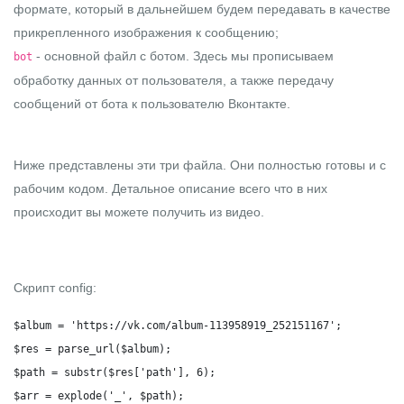
формате, который в дальнейшем будем передавать в качестве
прикрепленного изображения к сообщению;
- основной файл с ботом. Здесь мы прописываем
bot
обработку данных от пользователя, а также передачу
сообщений от бота к пользователю Вконтакте.
Ниже представлены эти три файла. Они полностью готовы и с
рабочим кодом. Детальное описание всего что в них
происходит вы можете получить из видео.
Скрипт config:
$album = 'https://vk.com/album-113958919_252151167';

$res = parse_url($album);

$path = substr($res['path'], 6);

$arr = explode('_', $path);
