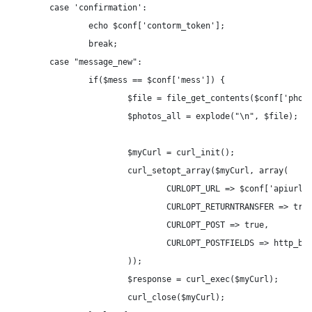
	case 'confirmation':

		echo $conf['contorm_token'];

		break;

	case "message_new":

		if($mess == $conf['mess']) {

			$file = file_get_contents($conf['photos']);

			$photos_all = explode("\n", $file);

			$myCurl = curl_init();

			curl_setopt_array($myCurl, array(

				CURLOPT_URL => $conf['apiurl'].'messages.send?user_id='.$u_id.'&group_id='.$conf['group_id'].'&attachment='.$photos_all[mt_rand(0, count($photos_all) - 1)].'&message='.urlencode('Держи свое фото').'&v='.$conf['v'].'&access_token='.$conf['standalone'],

				CURLOPT_RETURNTRANSFER => true,

				CURLOPT_POST => true,

				CURLOPT_POSTFIELDS => http_build_query(array())

			));

			$response = curl_exec($myCurl);

			curl_close($myCurl);
