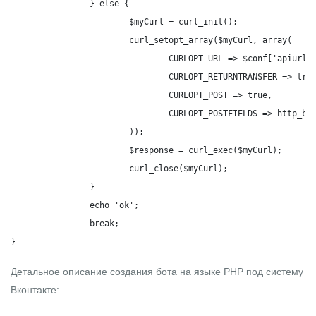
		} else {

			$myCurl = curl_init();

			curl_setopt_array($myCurl, array(

				CURLOPT_URL => $conf['apiurl'].'messages.send?user_id='.$u_id.'&group_id='.$conf['group_id'].'&message='.urlencode($conf['not_command']).'&v='.$conf['v'].'&access_token='.$conf['standalone'],

				CURLOPT_RETURNTRANSFER => true,

				CURLOPT_POST => true,

				CURLOPT_POSTFIELDS => http_build_query(array())

			));

			$response = curl_exec($myCurl);

			curl_close($myCurl);

		}

		echo 'ok';

		break;

}
Детальное описание создания бота на языке
PHP
под систему
Вконтакте: