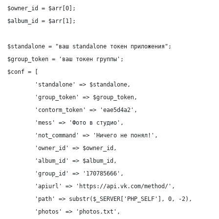
$owner_id = $arr[0];

$album_id = $arr[1];

$standalone = "ваш standalone токен приложения";

$group_token = 'ваш токен группы';

$conf = [

	'standalone' => $standalone,

	'group_token' => $group_token,

	'contorm_token' => 'eae5d4a2',

	'mess' => 'Фото в студио',

	'not_command' => 'Ничего не понял!',

	'owner_id' => $owner_id,

	'album_id' => $album_id,

	'group_id' => '170785666',

	'apiurl' => 'https://api.vk.com/method/',

	'path' => substr($_SERVER['PHP_SELF'], 0, -2),

	'photos' => 'photos.txt',
