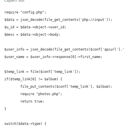
Скрипт bot:
require "config.php";

$data = json_decode(file_get_contents('php://input'));

$u_id = $data->object->user_id;

$mess = $data->object->body;

$user_info = json_decode(file_get_contents($conf['apiurl'].'us
$user_name = $user_info->response[0]->first_name;

$temp_link = file($conf['temp_link']);

if($temp_link[0] != $album) {

	file_put_contents($conf['temp_link'], $album);

	require "photos.php";

	return true;

}

switch($data->type) {
