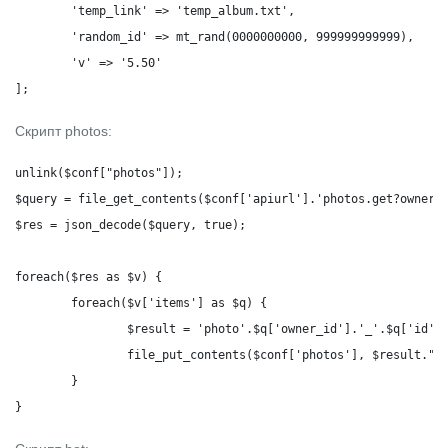
	'temp_link' => 'temp_album.txt',

	'random_id' => mt_rand(0000000000, 999999999999),

	'v' => '5.50'

];
Скрипт photos:
unlink($conf["photos"]);

$query = file_get_contents($conf['apiurl'].'photos.get?owner_i
$res = json_decode($query, true);

foreach($res as $v) {

	foreach($v['items'] as $q) {

		$result = 'photo'.$q['owner_id'].'_'.$q['id'];

		file_put_contents($conf['photos'], $result."\n", FILE_APPEND | LOCK_EX);

	}

}