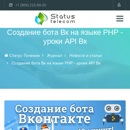
+7 (909) 215-69-20
Создание бота Вк на языке PHP -
уроки API Вк
Статус-Телеком
Журнал
Новости и статьи
Создание бота Вк на языке PHP - уроки API Вк