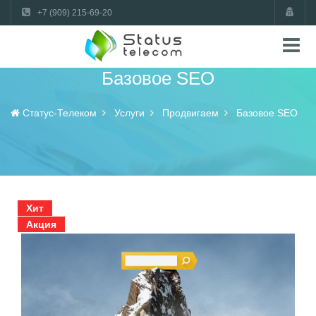
+7 (909) 215-69-20
Базовое SEO
Статус-Телеком
Услуги
Продвигаем
Базовое SEO
Хит
Акция