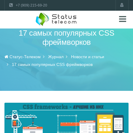
+7 (909) 215-69-20
17 самых популярных CSS
фреймворков
Статус-Телеком
Журнал
Новости и статьи
17 самых популярных CSS фреймворков