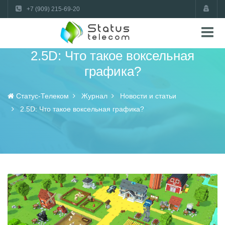
+7 (909) 215-69-20
2.5D: Что такое воксельная
графика?
Статус-Телеком
Журнал
Новости и статьи
2.5D: Что такое воксельная графика?