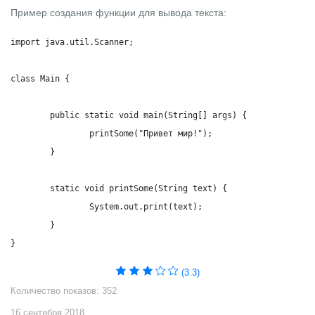
Пример создания функции для вывода текста:
import java.util.Scanner;

class Main {

	public static void main(String[] args) {

		printSome("Привет мир!");

	}

	static void printSome(String text) {

		System.out.print(text);

	}

}
(3.3)
Количество показов: 352
16 сентября 2018