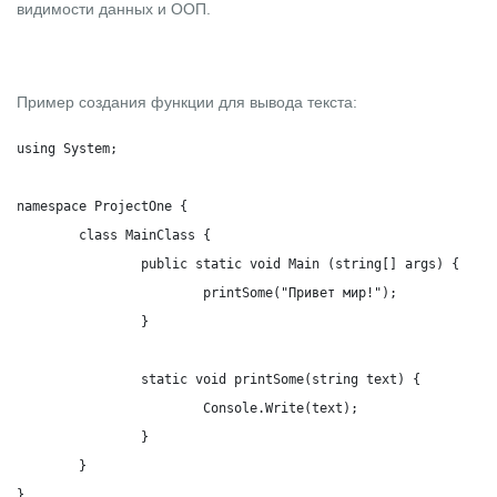
видимости данных и ООП.
Пример создания функции для вывода текста:
using System;

namespace ProjectOne {

	class MainClass {

		public static void Main (string[] args) {

			printSome("Привет мир!");

		}

		static void printSome(string text) {

			Console.Write(text);

		}

	}

}