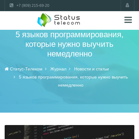
+7 (909) 215-69-20
5 языков программирования,
которые нужно выучить
немедленно
Статус-Телеком
Журнал
Новости и статьи
5 языков программирования, которые нужно выучить
немедленно