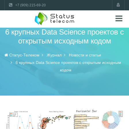
+7 (909) 215-69-20
6 крупных Data Science проектов с
открытым исходным кодом
Статус-Телеком
Журнал
Новости и статьи
6 крупных Data Science проектов с открытым исходным
кодом