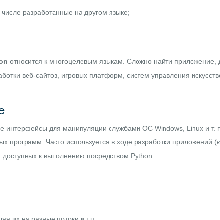
числе разработанные на другом языке;
on
относится к многоцелевым языкам. Сложно найти приложение, д
аботки веб-сайтов, игровых платформ, систем управления искусс
е
ые интерфейсы для манипуляции службами ОС Windows, Linux и т. п.
х программ. Часто используется в ходе разработки приложений (
 доступных к выполнению посредством Python:
я их на разные потоки и т.п.