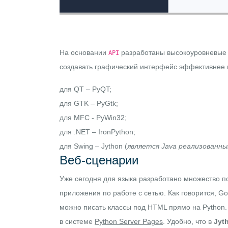
На основании
разработаны высокоуровневые 
API
создавать графический интерфейс эффективнее 
для QT – PyQT;
для GTK – PyGtk;
для MFC - PyWin32;
для .NET – IronPython;
для Swing – Jython (
является Java реализованны
Веб-сценарии
Уже сегодня для языка разработано множество п
приложения по работе с сетью. Как говорится, 
можно писать классы под HTML прямо на Python
в системе
Python Server Pages
. Удобно, что в
Jyt