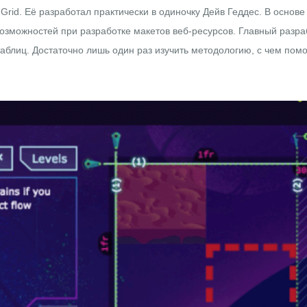
Grid. Её разработал практически в одиночку Дейв Геддес. В основ
зможностей при разработке макетов веб-ресурсов. Главный разраб
таблиц. Достаточно лишь один раз изучить методологию, с чем помо