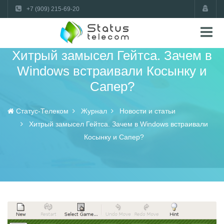
+7 (909) 215-69-20
Хитрый замысел Гейтса. Зачем в
Windows встраивали Косынку и
Сапер?
Статус-Телеком
Журнал
Новости и статьи
Хитрый замысел Гейтса. Зачем в Windows встраивали
Косынку и Сапер?