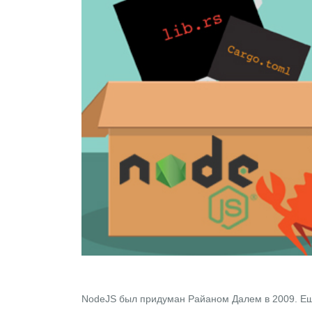
NodeJS
был придуман
Райаном Далем
в 2009. Е