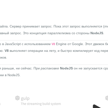
файла. Сервер принимает запрос. Пока этот запрос выполняется (
т
главный запрос. Это концепция параллелизма со стороны
NodeJS
.
ю в
JavaScript
с использованием
Engine от Google
. Этот движок б
V8
ью.
V8
выполняет операции на лету, и быстро компилирует код пер
ков.
 раньше, ни сейчас. При
распаковке
NodeJS
он не запускается ср
ки в NodeJS.