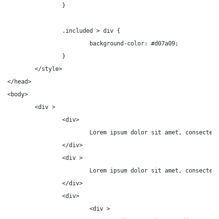
		}

		.included > div {

			background-color: #d07a09;

		}

	</style>

</head>

<body>

	<div >

		<div>

			Lorem ipsum dolor sit amet, consectetur adipisicing elit.

		</div>

		<div >

			Lorem ipsum dolor sit amet, consectetur adipisicing elit.

		</div>

		<div>

			<div >
