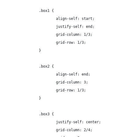
		.box1 {

			align-self: start;

			justify-self: end;

			grid-column: 1/3;

			grid-row: 1/3;

		}

		.box2 {

			align-self: end;

			grid-column: 3;

			grid-row: 1/3;

		}

		.box3 {

			justify-self: center;

			grid-column: 2/4;
