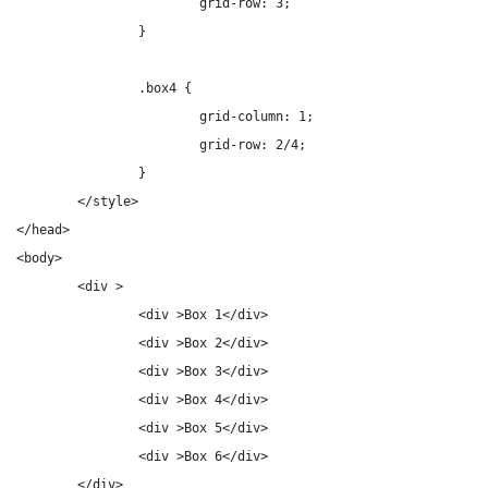
			grid-row: 3;

		}

		.box4 {

			grid-column: 1;

			grid-row: 2/4;

		}

	</style>

</head>

<body>

	<div >

		<div >Box 1</div>

		<div >Box 2</div>

		<div >Box 3</div>

		<div >Box 4</div>

		<div >Box 5</div>

		<div >Box 6</div>

	</div>
