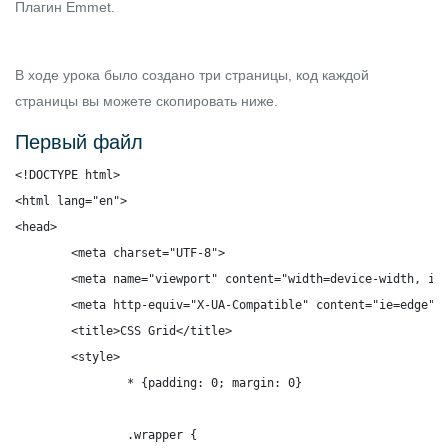
Плагин Emmet
.
В ходе урока было создано три страницы, код каждой
страницы вы можете скопировать ниже.
Первый файл
<!DOCTYPE html>

<html lang="en">

<head>

	<meta charset="UTF-8">

	<meta name="viewport" content="width=device-width, initial-scale=1.0">

	<meta http-equiv="X-UA-Compatible" content="ie=edge">

	<title>CSS Grid</title>

	<style>

		* {padding: 0; margin: 0}

		.wrapper {
