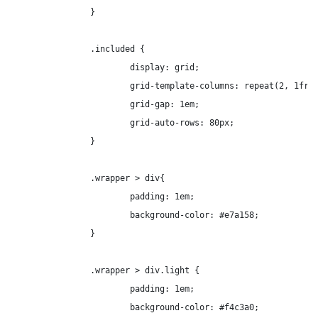
		}

		.included {

			display: grid;

			grid-template-columns: repeat(2, 1fr);

			grid-gap: 1em;

			grid-auto-rows: 80px;

		}

		.wrapper > div{

			padding: 1em;

			background-color: #e7a158;

		}

		.wrapper > div.light {

			padding: 1em;

			background-color: #f4c3a0;
