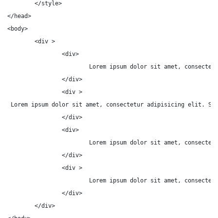
	</style>

</head>

<body>

	<div >

		<div>

			Lorem ipsum dolor sit amet, consectetur adipisicing elit. Minima animi, tempore. Vitae consectetur voluptate inventore soluta totam iste dicta neque nesciunt a! Incidunt aliquid quae eveniet blanditiis, laudantium assumenda natus doloribus, fuga mollitia debitis dolorem, soluta asperiores accusamus. Qui, necessitatibus autem doloremque corporis eligendi dolorum natus, eius aperiam consequatur aliquid, quaerat excepturi sequi repellendus, tempora cum sed velit. A voluptates laboriosam quibusdam consequatur quas harum unde sint minus, molestiae quo?

		</div>

		<div >

 Lorem ipsum dolor sit amet, consectetur adipisicing elit. Sus
		</div>

		<div>

			Lorem ipsum dolor sit amet, consectetur adipisicing elit. Minima animi, tempore. Vitae consectetur voluptate inventore soluta totam iste dicta neque nesciunt a! Incidunt aliquid quae eveniet blanditiis, laudantium assumenda natus doloribus, fuga mollitia debitis dolorem, soluta asperiores accusamus. Qui, necessitatibus autem doloremque corporis eligendi dolorum natus, eius aperiam consequatur aliquid, quaerat excepturi sequi repellendus, tempora cum sed velit. A voluptates laboriosam quibusdam consequatur quas harum unde sint minus, molestiae quo?

		</div>

		<div >

			Lorem ipsum dolor sit amet, consectetur adipisicing elit. Suscipit, nostrum animi, aliquid consequuntur iusto esse nulla accusamus commodi perferendis deserunt ipsa quidem, illo quam minima aspernatur vero natus?

		</div>

	</div>
