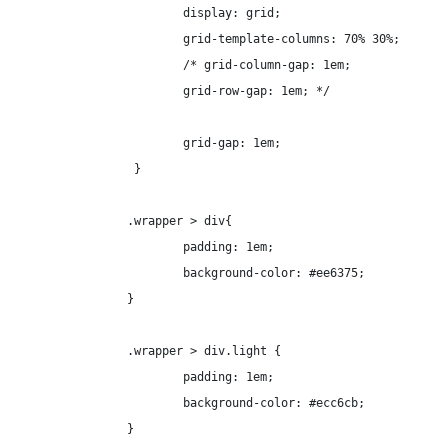
			display: grid;

			grid-template-columns: 70% 30%;

			/* grid-column-gap: 1em;

			grid-row-gap: 1em; */

			grid-gap: 1em;

		 }

		.wrapper > div{

			padding: 1em;

			background-color: #ee6375;

		}

		.wrapper > div.light {

			padding: 1em;

			background-color: #ecc6cb;

		}
