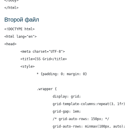
</body>

</html>
Второй файл
<!DOCTYPE html>

<html lang="en">

<head>

	<meta charset="UTF-8">

	<title>CSS Grid</title>

	<style>

		* {padding: 0; margin: 0}

		.wrapper {

			display: grid;

			grid-template-columns:repeat(3, 1fr);

			grid-gap: 1em;

			/* grid-auto-rows: 150px; */

			grid-auto-rows: minmax(100px, auto);
