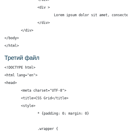
		<div >

			Lorem ipsum dolor sit amet, consectetur adipisicing elit.

		</div>

	</div>

</body>

</html>
Третий файл
<!DOCTYPE html>

<html lang="en">

<head>

	<meta charset="UTF-8">

	<title>CSS Grid</title>

	<style>

		* {padding: 0; margin: 0}

		.wrapper {
