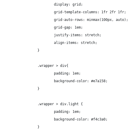
			display: grid;

			grid-template-columns: 1fr 2fr 1fr;

			grid-auto-rows: minmax(100px, auto);

			grid-gap: 1em;

			justify-items: stretch;

			align-items: stretch;

		}

		.wrapper > div{

			padding: 1em;

			background-color: #e7a158;

		}

		.wrapper > div.light {

			padding: 1em;

			background-color: #f4c3a0;

		}
