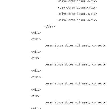
				<div>Lorem ipsum.</div>

				<div>Lorem ipsum.</div>

				<div>Lorem ipsum.</div>

				<div>Lorem ipsum.</div>

			</div>

		</div>

		<div >

			Lorem ipsum dolor sit amet, consectetur adipisicing elit. Repellendus magni atque nostrum deleniti magnam unde ad, expedita perferendis laborum aut, pariatur delectus. Deleniti dolores consequuntur sed iure ratione, laudantium exercitationem perferendis reprehenderit delectus aperiam fugiat rerum earum quidem facere aspernatur ipsam harum. Minus alias sequi inventore aspernatur expedita, odio nemo corporis consectetur labore, voluptas quasi.

		</div>

		<div>

			Lorem ipsum dolor sit amet, consectetur adipisicing elit.

		</div>

		<div >

			Lorem ipsum dolor sit amet, consectetur adipisicing elit.

		</div>

		<div>

			Lorem ipsum dolor sit amet, consectetur adipisicing elit.

		</div>
