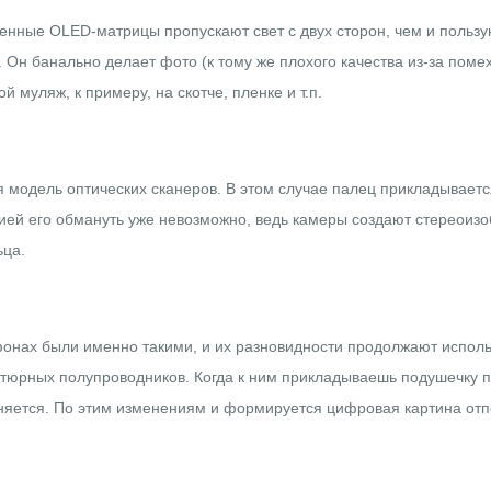
нные OLED-матрицы пропускают свет с двух сторон, чем и пользу
 Он банально делает фото (к тому же плохого качества из-за помех
 муляж, к примеру, на скотче, пленке и т.п.
модель оптических сканеров. В этом случае палец прикладывается н
ией его обмануть уже невозможно, ведь камеры создают стереоизо
ьца.
фонах были именно такими, и их разновидности продолжают исполь
атюрных полупроводников. Когда к ним прикладываешь подушечку 
меняется. По этим изменениям и формируется цифровая картина отп