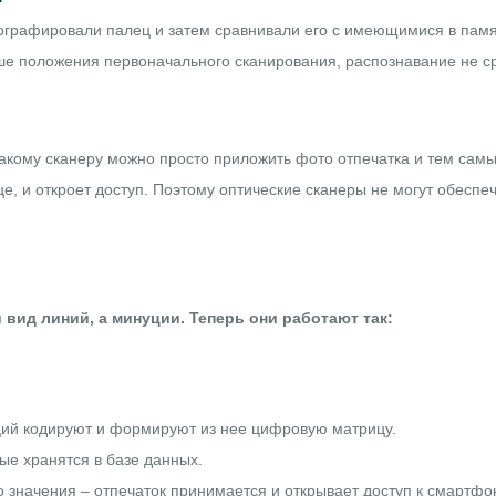
тографировали палец и затем сравнивали его с имеющимися в пам
ыше положения первоначального сканирования, распознавание не с
акому сканеру можно просто приложить фото отпечатка и тем самы
це, и откроет доступ. Поэтому оптические сканеры не могут обесп
вид линий, а минуции. Теперь они работают так:
й кодируют и формируют из нее цифровую матрицу.
ые хранятся в базе данных.
 значения – отпечаток принимается и открывает доступ к смартфо