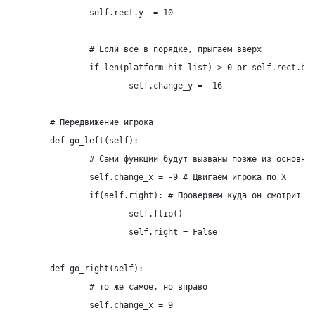
		self.rect.y -= 10

		# Если все в порядке, прыгаем вверх

		if len(platform_hit_list) > 0 or self.rect.bottom >= SCREEN_HEIGHT:

			self.change_y = -16

	# Передвижение игрока

	def go_left(self):

		# Сами функции будут вызваны позже из основного цикла

		self.change_x = -9 # Двигаем игрока по Х

		if(self.right): # Проверяем куда он смотрит и если что, то переворачиваем его

			self.flip()

			self.right = False

	def go_right(self):

		# то же самое, но вправо

		self.change_x = 9
