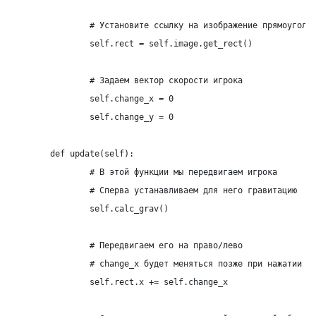
		# Установите ссылку на изображение прямоугольника

		self.rect = self.image.get_rect()

		# Задаем вектор скорости игрока

		self.change_x = 0

		self.change_y = 0

	def update(self):

		# В этой функции мы передвигаем игрока

		# Сперва устанавливаем для него гравитацию

		self.calc_grav()

		# Передвигаем его на право/лево

		# change_x будет меняться позже при нажатии на стрелочки клавиатуры

		self.rect.x += self.change_x
