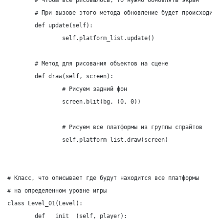
	# При вызове этого метода обновление будет происходить

	def update(self):

		self.platform_list.update()

	# Метод для рисования объектов на сцене

	def draw(self, screen):

		# Рисуем задний фон

		screen.blit(bg, (0, 0))

		# Рисуем все платформы из группы спрайтов

		self.platform_list.draw(screen)

# Класс, что описывает где будут находится все платформы

# на определенном уровне игры

class Level_01(Level):

	def __init__(self, player):
