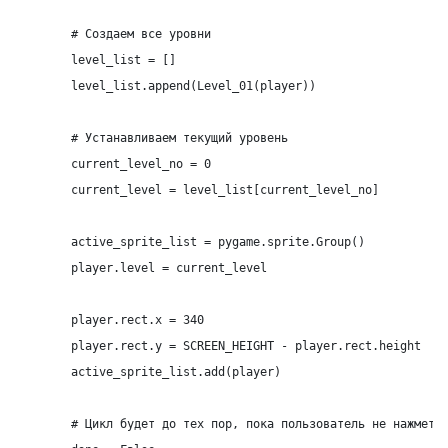
	# Создаем все уровни

	level_list = []

	level_list.append(Level_01(player))

	# Устанавливаем текущий уровень

	current_level_no = 0

	current_level = level_list[current_level_no]

	active_sprite_list = pygame.sprite.Group()

	player.level = current_level

	player.rect.x = 340

	player.rect.y = SCREEN_HEIGHT - player.rect.height

	active_sprite_list.add(player)

	# Цикл будет до тех пор, пока пользователь не нажмет кнопку закрытия
