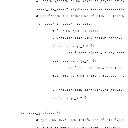
		# Следим ударяем ли мы какой-то другой объект, платформы, например

		block_hit_list = pygame.sprite.spritecollide(self, self.level.platform_list, False)

		# Перебираем все возможные объекты, с которыми могли бы столкнуться

		for block in block_hit_list:

			# Если мы идем направо,

			# устанавливает нашу правую сторону на левой стороне предмета, которого мы ударили

			if self.change_x > 0:

				self.rect.right = block.rect.left

			elif self.change_x  0:

				self.rect.bottom = 
block.rect
			elif self.change_y self.rect.top = block.rect.bottom

			# Останавливаем вертикальное движение

			self.change_y = 0

	def calc_grav(self):

		# Здесь мы вычисляем как быстро объект будет

		# падать на землю под действием гравитации
