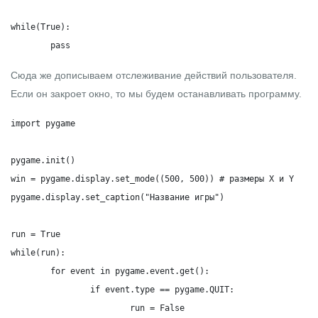
while(True):

	pass
Сюда же дописываем отслеживание действий пользователя.
Если он закроет окно, то мы будем останавливать программу.
import pygame

pygame.init()

win = pygame.display.set_mode((500, 500)) # размеры X и Y

pygame.display.set_caption("Название игры")

run = True

while(run):

	for event in pygame.event.get():

		if event.type == pygame.QUIT:

			run = False
