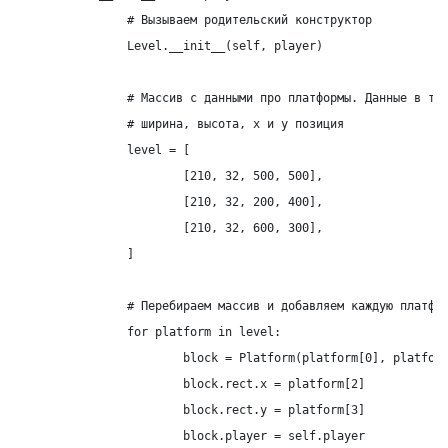
		# Вызываем родительский конструктор

		Level.__init__(self, player)

		# Массив с данными про платформы. Данные в таком формате:

		# ширина, высота, x и y позиция

		level = [

			[210, 32, 500, 500],

			[210, 32, 200, 400],

			[210, 32, 600, 300],

		]

		# Перебираем массив и добавляем каждую платформу в группу спрайтов - platform_list

		for platform in level:

			block = Platform(platform[0], platform[1])

			block.rect.x = platform[2]

			block.rect.y = platform[3]

			block.player = self.player
