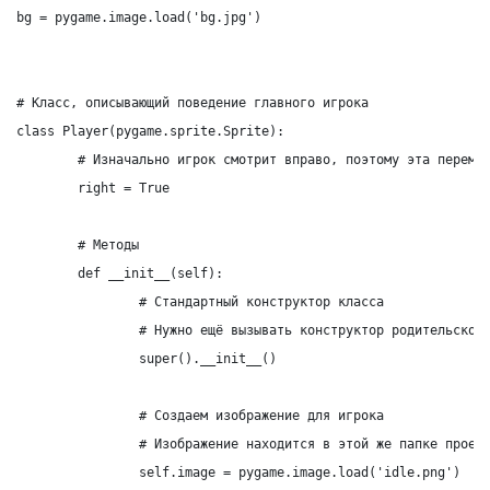
bg = pygame.image.load('bg.jpg')

# Класс, описывающий поведение главного игрока

class Player(pygame.sprite.Sprite):

	# Изначально игрок смотрит вправо, поэтому эта переменная True

	right = True

	# Методы

	def __init__(self):

		# Стандартный конструктор класса

		# Нужно ещё вызывать конструктор родительского класса

		super().__init__()

		# Создаем изображение для игрока

		# Изображение находится в этой же папке проекта

		self.image = pygame.image.load('idle.png')
