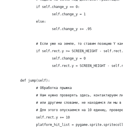
		if self.change_y == 0:

			self.change_y = 1

		else:

			self.change_y += .95

		# Если уже на земле, то ставим позицию Y как 0

		if self.rect.y >= SCREEN_HEIGHT - self.rect.height and self.change_y >= 0:

			self.change_y = 0

			self.rect.y = SCREEN_HEIGHT - self.rect.height

	def jump(self):

		# Обработка прыжка

		# Нам нужно проверять здесь, контактируем ли мы с чем-либо

		# или другими словами, не находимся ли мы в полете.

		# Для этого опускаемся на 10 единиц, проверем соприкосновение и далее поднимаемся обратно

		self.rect.y += 10

		platform_hit_list = pygame.sprite.spritecollide(self, self.level.platform_list, False)
