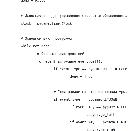
	done = False

	# Используется для управления скоростью обновления экрана

	clock = pygame.time.Clock()

	# Основной цикл программы

	while not done:

		# Отслеживание действий

		for event in pygame.event.get():

			if event.type == pygame.QUIT: # Если закрыл программу, то останавливаем цикл

				done = True

			# Если нажали на стрелки клавиатуры, то двигаем объект

			if event.type == pygame.KEYDOWN:

				if 
event.key
 == pygame.K_LEFT:
					player.go_left()

				if 
event.key
 == pygame.K_RIGHT
					player.go_right()
