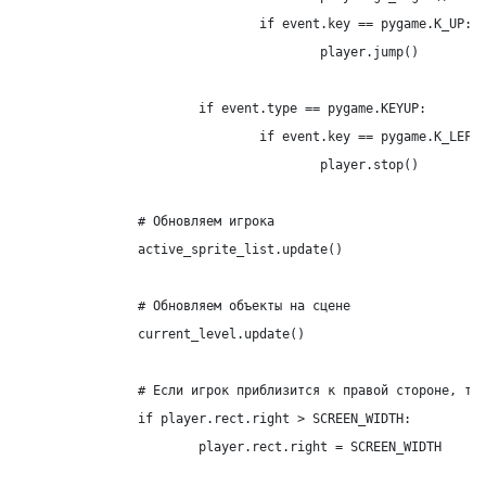
				if 
event.key
 == pygame.K_UP:

					player.jump()

			if event.type == pygame.KEYUP:

				if 
event.key
 == pygame.K_LEFT 
					player.stop()

		# Обновляем игрока

		active_sprite_list.update()

		# Обновляем объекты на сцене

		current_level.update()

		# Если игрок приблизится к правой стороне, то дальше его не двигаем

		if player.rect.right > SCREEN_WIDTH:

			player.rect.right = SCREEN_WIDTH
