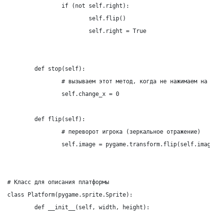
		if (not self.right):

			self.flip()

			self.right = True

	def stop(self):

		# вызываем этот метод, когда не нажимаем на клавиши

		self.change_x = 0

	def flip(self):

		# переворот игрока (зеркальное отражение)

		self.image = pygame.transform.flip(self.image, True, False)

# Класс для описания платформы

class Platform(pygame.sprite.Sprite):

	def __init__(self, width, height):
