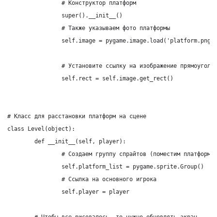
		# Конструктор платформ

		super().__init__()

		# Также указываем фото платформы

		self.image = pygame.image.load('platform.png')

		# Установите ссылку на изображение прямоугольника

		self.rect = self.image.get_rect()

# Класс для расстановки платформ на сцене

class Level(object):

	def __init__(self, player):

		# Создаем группу спрайтов (поместим платформы различные сюда)

		self.platform_list = pygame.sprite.Group()

		# Ссылка на основного игрока

		self.player = player

	# Чтобы все рисовалось, то нужно обновлять экран
