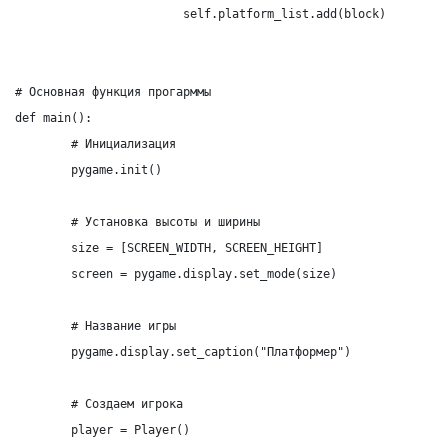
			self.platform_list.add(block)

# Основная функция прогарммы

def main():

	# Инициализация

	pygame.init()

	# Установка высоты и ширины

	size = [SCREEN_WIDTH, SCREEN_HEIGHT]

	screen = pygame.display.set_mode(size)

	# Название игры

	pygame.display.set_caption("Платформер")

	# Создаем игрока

	player = Player()
