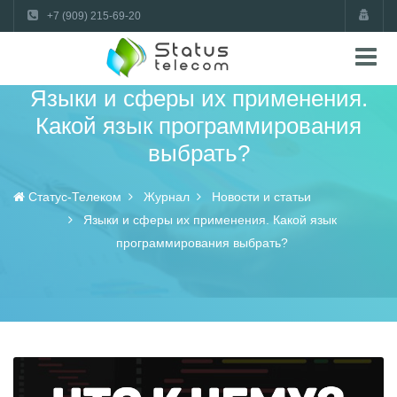
+7 (909) 215-69-20
Языки и сферы их применения.
Какой язык программирования
выбрать?
Статус-Телеком
Журнал
Новости и статьи
Языки и сферы их применения. Какой язык
программирования выбрать?